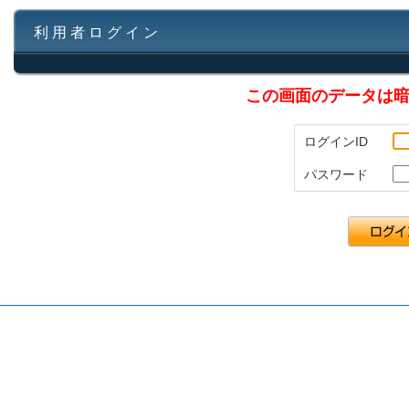
利 用 者 ロ グ イ ン
この画面のデータは暗
ログインID
パスワード